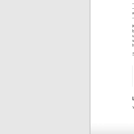
–
–
u
h
S