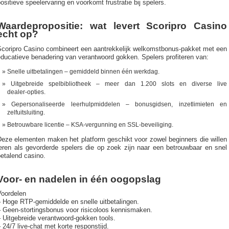
ositieve speelervaring en voorkomt frustratie bij spelers.
Waardepropositie: wat levert Scoripro Casino
echt op?
Scoripro Casino combineert een aantrekkelijk welkomstbonus‑pakket met een
ducatieve benadering van verantwoord gokken. Spelers profiteren van:
Snelle uitbetalingen – gemiddeld binnen één werkdag.
Uitgebreide spelbibliotheek – meer dan 1.200 slots en diverse live
dealer‑opties.
Gepersonaliseerde leerhulpmiddelen – bonusgidsen, inzetlimieten en
zelfuitsluiting.
Betrouwbare licentie – KSA‑vergunning en SSL‑beveiliging.
Deze elementen maken het platform geschikt voor zowel beginners die willen
leren als gevorderde spelers die op zoek zijn naar een betrouwbaar en snel
etalend casino.
Voor‑ en nadelen in één oogopslag
Voordelen
– Hoge RTP‑gemiddelde en snelle uitbetalingen.
– Geen‑stortingsbonus voor risicoloos kennismaken.
 Uitgebreide verantwoord‑gokken tools.
 24/7 live‑chat met korte responstijd.