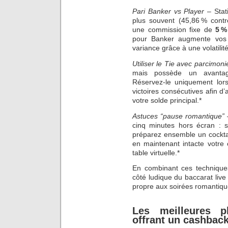
Pari Banker vs Player
– Stat
plus souvent (45,86 % cont
une commission fixe de
5 %
pour Banker augmente vos 
variance grâce à une volatilit
Utiliser le Tie avec parcimoni
mais possède un avantag
Réservez-le uniquement lor
victoires consécutives afin d
votre solde principal.*
Astuces “pause romantique”
cinq minutes hors écran : 
préparez ensemble un cocktail 
en maintenant intacte votre
table virtuelle.*
En combinant ces techniques
côté ludique du baccarat live
propre aux soirées romantiqu
Les meilleures p
offrant un cashback