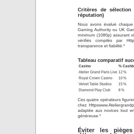
Critères de sélection 
réputation)
Nous avons évalué chaque s
Gaming Authority ou UK Gam
minimum (1080p) assurant visib
vérifiés compilés par Https
transparence et fiabilité.*
Tableau comparatif suc
Casino
% Cashb
Atelier Grand Paris Live
12 %
Royal Crown Casino
10 %
Velvet Table Studios
15 %
Diamond Play Club
8 %
Ces quatre opérateurs figure
chez Httpswww.Ateliergrandp
adaptée aux novices tout en
généreuse.*
Éviter les piège