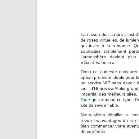
L’expé
qui s
amoureu
S
Saint
La saison des cœurs s’install
de roses virtuelles, de lumiè
qui invite à la romance. 
souhaitiez simplement par
l’atmosphère devient plus
« Saint‑Valentin ».
Dans ce contexte chaleureu
option premium idéale pour l
un service VIP sans devoir ê
jeu d’Httpswww.Ateliergra
impartial des meilleurs site
ligne
qui propose ce type d’of
site de revue fiable.
Nous allons détailler le ca
revue les avantages du live 
bien commencer votre aventu
désagréable.