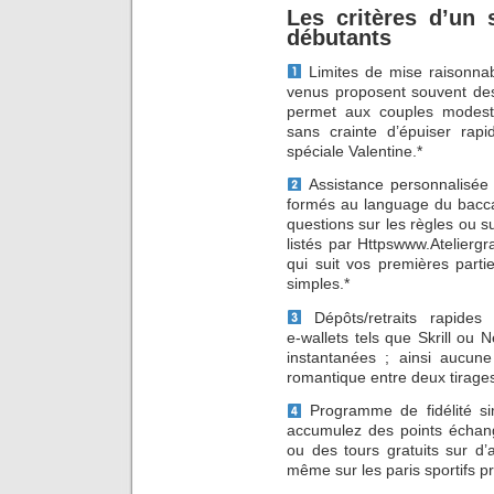
Les critères d’un 
débutants
Limites de mise raisonna
venus proposent souvent des
permet aux couples modest
sans crainte d’épuiser rapi
spéciale Valentine.*
Assistance personnalisée
formés au language du bacca
questions sur les règles ou su
listés par Httpswww.Atelierg
qui suit vos premières part
simples.*
Dépôts/retraits rapides
e‑wallets tels que Skrill ou 
instantanées ; ainsi aucune
romantique entre deux tirages
Programme de fidélité si
accumulez des points échang
ou des tours gratuits sur d
même sur les paris sportifs 