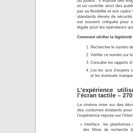
du joueur : il impose des exi
et un contrôle strict des publ
par sa flexibilité et son cadr
standards élevés de sécurité
est souvent critiquée pour 
légale pour les opérateurs qu
Comment vérifier la légitimité
Rechercher le numéro de 
Vérifier ce numéro sur le
Consulter les rapports d
Lire les avis d’experts s
et les éventuels manqu
L’expérience util
l’écran tactile – 27
Le cinéma mise sur des déco
des costumes éclatants pour
l’expérience repose sur l’interf
Interface : les plateforme
des filtres de recherche (