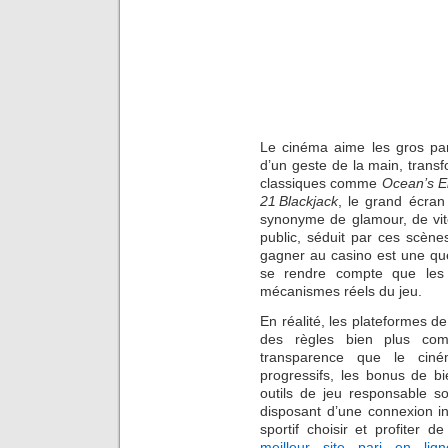
écran r
vrai j
que le
casino 
ce 
plate
lign
Le cinéma aime les gros paris
d’un geste de la main, transf
classiques comme
Ocean’s E
21 Blackjack
, le grand écran
synonyme de glamour, de vite
public, séduit par ces scène
gagner au casino est une qu
se rendre compte que les s
mécanismes réels du jeu.
En réalité, les plateformes de
des règles bien plus comp
transparence que le cin
progressifs, les bonus de b
outils de jeu responsable so
disposant d’une connexion in
sportif choisir et profiter d
meilleur site pari en lign