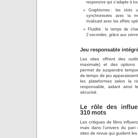
responsive qui s’adapte à tou
Graphismes : les slots 
synchronisées avec la mu
rivalisant avec les effets sp
Fluidité : le temps de cha
2 secondes, grâce aux serve
Jeu responsable intégr
Les sites offrent des outil
maximale) et des options 
permet de suspendre tempora
de temps de jeu apparaissen
les plateformes selon la ri
responsable, aidant ainsi 
sécurisé.
Le rôle des influ
310 mots
Les critiques de films influen
mais dans l’univers du pari 
sites de revue qui guident les