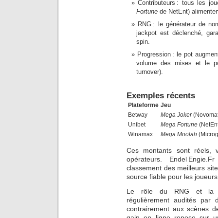
Contributeurs : tous les j
Fortune
de NetEnt) alimenten
RNG : le générateur de no
jackpot est déclenché, gara
spin.
Progression : le pot augment
volume des mises et le p
turnover).
Exemples récents
Plateforme
Jeu
Betway
Mega Joker
(Novomat
Unibet
Mega Fortune
(NetEnt
Winamax
Mega Moolah
(Micro
Ces montants sont réels, vé
opérateurs. Endel Engie.
classement des meilleurs sites
source fiable pour les joueurs
Le rôle du RNG et la tr
régulièrement audités par 
contrairement aux scènes de 
gain en ligne repose sur u