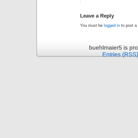
Leave a Reply
You must be
logged in
to post a
buehlmaier5 is pr
Entries (RSS