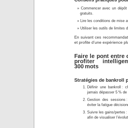
Commencer avec un dépôt mo
gratuits.
Lire les conditions de mise 
Utiliser les outils de limites
En suivant ces recommandatio
et profite d’une expérience pl
Faire le pont entre
profiter intell
300 mots
Stratégies de bankroll 
Définir une bankroll : 
jamais dépasser 5 % de
Gestion des sessions :
éviter la fatigue décision
Suivre les gains/pertes :
afin de visualiser l’évolut