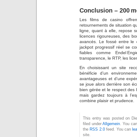
Conclusion – 200 m
Les films de casino offre
retournements de situation qui
ligne, quant à elle, repose
licences rigoureuses, des bo
avancés. Le fossé entre le 
jackpot progressif réel se c
fiables comme Endel Engi
transparence, le RTP, les licen
En choisissant un site rec
bénéficie d’un environneme
avantageuses et d’une expérie
se joue alors derrière son éc
bien gérée et le respect des l
mais gardez toujours à l’esp
combine plaisir et prudence.
This entry was posted on Die
filed under
Allgemein
. You can
the
RSS 2.0
feed. You can
le
site.