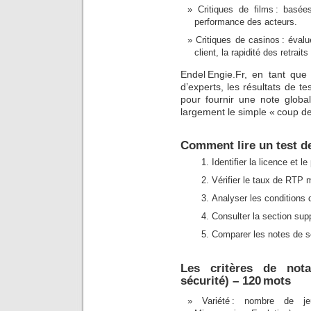
Critiques de films : basé
performance des acteurs.
Critiques de casinos : évalu
client, la rapidité des retrait
Endel Engie.Fr, en tant que
d’experts, les résultats de te
pour fournir une note glob
largement le simple « coup de
Comment lire un test d
Identifier la licence et l
Vérifier le taux de RTP
Analyser les conditions d
Consulter la section sup
Comparer les notes de sé
Les critères de nota
sécurité) – 120 mots
Variété : nombre de je