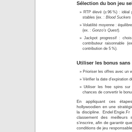
Sélection du bon jeu se
RTP élevé (≥ 96 %) : idéal 
stables (ex. :
Blood Suckers
Volatilité moyenne : équilibr
(ex. :
Gonzo’s Quest
).
Jackpot progressif : choi
contributeur raisonnable (e
contribution de 5 %).
Utiliser les bonus sans
Prioriser les offres avec un 
Vérifier la date d’expiration
Utiliser les free spins s
chances de convertir le bonu
En appliquant ces étapes
hollywoodien en une stratégi
la discipline. Endel Engie.
classement des meilleurs 
s’inscrire, afin de garantir qu
conditions de jeu responsable