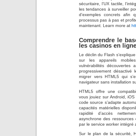
sécuritaire, l’UX tactile, l’in
les tendances à surveiller p
d’exemples concrets afin 
processus pas à pas et profi
maintenant. Learn more at
ht
Comprendre le bas
les casinos en lign
Le déclin du Flash s’expliqu
sur les appareils mobil
vulnérabilités découvertes 
progressivement désactivé l
migrer vers HTML5 qui s’e
navigateur sans installation 
HTML5 offre une compatibili
vous jouiez sur Android, i
code source s’adapte automa
capacités matérielles disponi
rapidité d’accès nettem
asynchrone des ressources e
par le service worker intégr
Sur le plan de la sécurité,