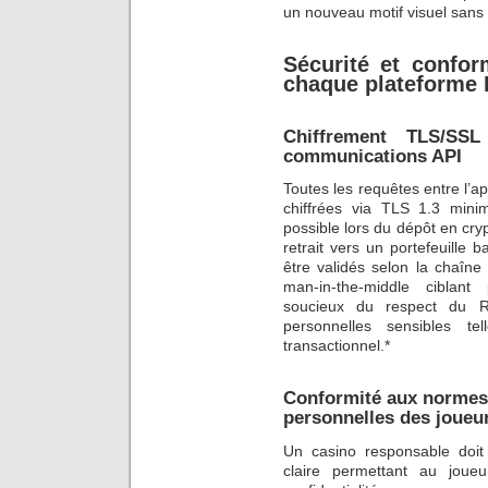
un nouveau motif visuel sans
Sécurité et confor
chaque plateforme
Chiffrement TLS/SSL
communications API
Toutes les requêtes entre l’ap
chiffrées via TLS 1.​3 min
possible lors du dépôt en cr
retrait vers un portefeuille b
être validés selon la chaîne
man‑in‑the‑middle ciblant 
soucieux du respect du R
personnelles sensibles t
transactionnel.*
Conformité aux normes
personnelles des joueur
Un casino responsable doit 
claire permettant au joueur