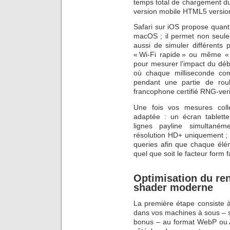
temps total de chargement du
version mobile HTML5 version
Safari sur iOS propose quant 
macOS ; il permet non seule
aussi de simuler différents 
« Wi‑Fi rapide » ou même « 
pour mesurer l’impact du débit
où chaque milliseconde com
pendant une partie de roul
francophone certifié RNG‑veri
Une fois vos mesures colle
adaptée : un écran tablett
lignes payline simultané
résolution HD+ uniquement ;
queries afin que chaque élé
quel que soit le facteur form fa
Optimisation du ren
shader moderne
La première étape consiste à
dans vos machines à sous – 
bonus – au format WebP ou A