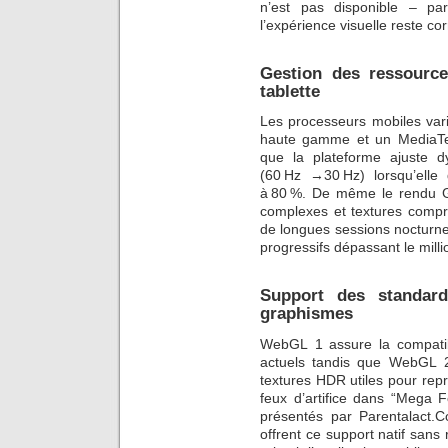
n’est pas disponible – pa
l’expérience visuelle reste co
Gestion des ressourc
tablette
Les processeurs mobiles var
haute gamme et un MediaTek
que la plateforme ajuste d
(60 Hz →30 Hz) lorsqu’elle 
à 80 %. De même le rendu G
complexes et textures compre
de longues sessions nocturne
progressifs dépassant le millio
Support des standa
graphismes
WebGL 1 assure la compatibi
actuels tandis que WebGL 
textures HDR utiles pour repr
feux d’artifice dans “Mega 
présentés par Parentalact.C
offrent ce support natif sans 