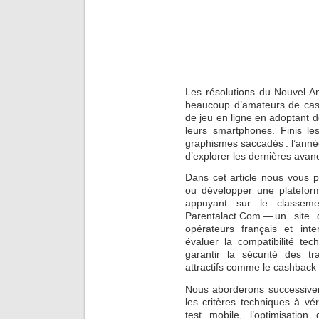
Le guid
pour p
jeux de
plus p
en cet
a
Les résolutions du Nouvel An
beaucoup d’amateurs de casi
de jeu en ligne en adoptant de
leurs smartphones. Finis le
graphismes saccadés : l’anné
d’explorer les dernières ava
Dans cet article nous vous 
ou développer une platefo
appuyant sur le classe­m
Parentalact.Com — un site
opérateurs français et int
évaluer la compatibilité te
garantir la sécurité des tr
attractifs comme le cashback 
Nous aborderons successive
les critères techniques à véri
test mobile, l’optimisation