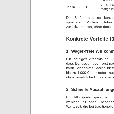
25 % Cas
Platin
30 001+
maßgesch
Die Stufen sind so konzip
spürbaren Vorteilen führe
zurückzukehren, ohne dass ein
Konkrete Vorteile f
1. Wager‑freie Willko
Ein häufiges Ärgernis bei v
dass Bonusguthaben erst na
kann. Viggoslots Casino bie
bis zu 1 000 €, der sofort n
ohne zusätzliche Umsatzbed
2. Schnelle Auszahlung
Für VIP‑Spieler garantiert
wenigen Stunden, besonde
Wartezeit, die bei traditionel