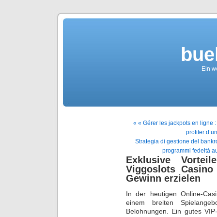
bue
Ein we
« « Gérer les jackpots en ligne 
profiter d’
Strategia di gestione del bank
programmi fedeltà aum
Exklusive Vorte
Viggoslots Casino
Gewinn erzielen
In der heutigen Online‑Cas
einem breiten Spielangeb
Belohnungen. Ein gutes VIP‑