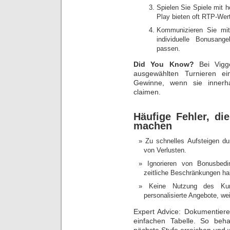
Spielen Sie Spiele mit 
Play bieten oft RTP‑Wer
Kommunizieren Sie mi
individuelle Bonusang
passen.
Did You Know?
Bei Viggo
ausgewählten Turnieren ei
Gewinne, wenn sie innerh
claimen.
Häufige Fehler, di
machen
Zu schnelles Aufsteigen d
von Verlusten.
Ignorieren von Bonusbed
zeitliche Beschränkungen ha
Keine Nutzung des Kun
personalisierte Angebote, wei
Expert Advice: Dokumentiere
einfachen Tabelle. So beh
nächste Stufe erreichen und 