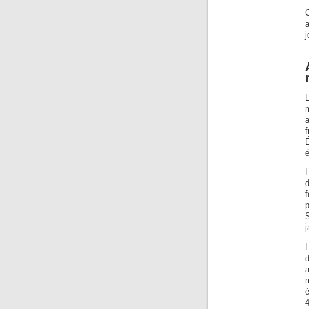
j
m
é
d
f
j
L
d
a
4