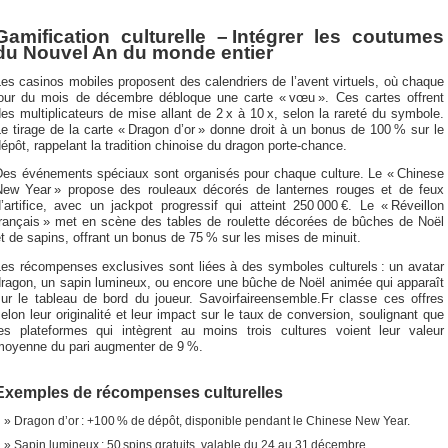
Gamification culturelle – Intégrer les coutumes
du Nouvel An du monde entier
es casinos mobiles proposent des calendriers de l’avent virtuels, où chaque
jour du mois de décembre débloque une carte « vœu ». Ces cartes offrent
es multiplicateurs de mise allant de 2 x à 10 x, selon la rareté du symbole.
e tirage de la carte « Dragon d’or » donne droit à un bonus de 100 % sur le
épôt, rappelant la tradition chinoise du dragon porte‑chance.
Des événements spéciaux sont organisés pour chaque culture. Le « Chinese
New Year » propose des rouleaux décorés de lanternes rouges et de feux
’artifice, avec un jackpot progressif qui atteint 250 000 €. Le « Réveillon
français » met en scène des tables de roulette décorées de bûches de Noël
t de sapins, offrant un bonus de 75 % sur les mises de minuit.
Les récompenses exclusives sont liées à des symboles culturels : un avatar
dragon, un sapin lumineux, ou encore une bûche de Noël animée qui apparaît
sur le tableau de bord du joueur. Savoirfaireensemble.Fr classe ces offres
elon leur originalité et leur impact sur le taux de conversion, soulignant que
les plateformes qui intègrent au moins trois cultures voient leur valeur
moyenne du pari augmenter de 9 %.
Exemples de récompenses culturelles
Dragon d’or : +100 % de dépôt, disponible pendant le Chinese New Year.
Sapin lumineux : 50 spins gratuits, valable du 24 au 31 décembre.