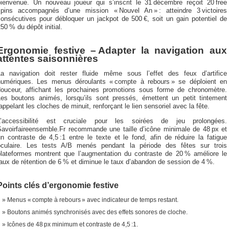
bienvenue. Un nouveau joueur qui s’inscrit le 31 décembre reçoit 20 free
spins accompagnés d’une mission « Nouvel An » : atteindre 3 victoires
consécutives pour débloquer un jackpot de 500 €, soit un gain potentiel de
50 % du dépôt initial.
Ergonomie festive – Adapter la navigation aux
attentes saisonnières
La navigation doit rester fluide même sous l’effet des feux d’artifice
numériques. Les menus déroulants « compte à rebours » se déploient en
douceur, affichant les prochaines promotions sous forme de chronomètre.
Les boutons animés, lorsqu’ils sont pressés, émettent un petit tintement
appelant les cloches de minuit, renforçant le lien sensoriel avec la fête.
L’accessibilité est cruciale pour les soirées de jeu prolongées.
Savoirfaireensemble.Fr recommande une taille d’icône minimale de 48 px et
n contraste de 4,5 :1 entre le texte et le fond, afin de réduire la fatigue
oculaire. Les tests A/B menés pendant la période des fêtes sur trois
plateformes montrent que l’augmentation du contraste de 20 % améliore le
aux de rétention de 6 % et diminue le taux d’abandon de session de 4 %.
Points clés d’ergonomie festive
Menus « compte à rebours » avec indicateur de temps restant.
Boutons animés synchronisés avec des effets sonores de cloche.
Icônes de 48 px minimum et contraste de 4,5 :1.