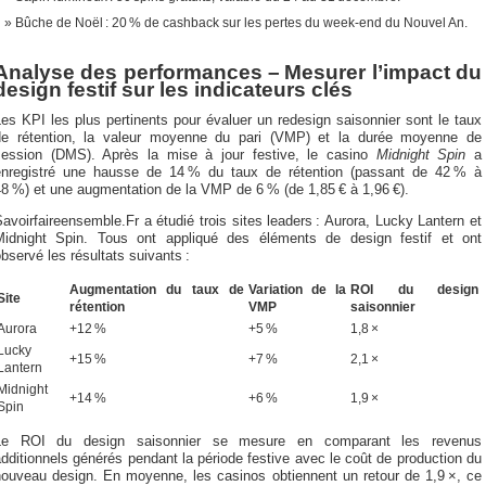
Bûche de Noël : 20 % de cashback sur les pertes du week‑end du Nouvel An.
Analyse des performances – Mesurer l’impact du
design festif sur les indicateurs clés
es KPI les plus pertinents pour évaluer un redesign saisonnier sont le taux
de rétention, la valeur moyenne du pari (VMP) et la durée moyenne de
session (DMS). Après la mise à jour festive, le casino
Midnight Spin
a
enregistré une hausse de 14 % du taux de rétention (passant de 42 % à
8 %) et une augmentation de la VMP de 6 % (de 1,85 € à 1,96 €).
avoirfaireensemble.Fr a étudié trois sites leaders : Aurora, Lucky Lantern et
Midnight Spin. Tous ont appliqué des éléments de design festif et ont
bservé les résultats suivants :
Augmentation du taux de
Variation de la
ROI du design
Site
rétention
VMP
saisonnier
Aurora
+12 %
+5 %
1,8 ×
Lucky
+15 %
+7 %
2,1 ×
Lantern
Midnight
+14 %
+6 %
1,9 ×
Spin
Le ROI du design saisonnier se mesure en comparant les revenus
dditionnels générés pendant la période festive avec le coût de production du
nouveau design. En moyenne, les casinos obtiennent un retour de 1,9 ×, ce