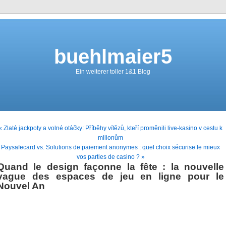
buehlmaier5
Ein weiterer toller 1&1 Blog
« Zlaté jackpoty a volné otáčky: Příběhy vítězů, kteří proměnili live‑kasino v cestu k
milionům
Paysafecard vs. Solutions de paiement anonymes : quel choix sécurise le mieux
vos parties de casino ? »
Quand le design façonne la fête : la nouvelle
vague des espaces de jeu en ligne pour le
Nouvel An