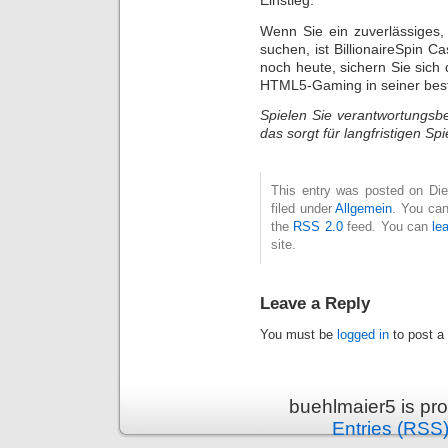
Einstieg.
Wenn Sie ein zuverlässiges,
suchen, ist BillionaireSpin Ca
noch heute, sichern Sie sich
HTML5‑Gaming in seiner bes
Spielen Sie verantwortungsbe
das sorgt für langfristigen Sp
This entry was posted on Die
filed under
Allgemein
. You can
the
RSS 2.0
feed. You can
le
site.
Leave a Reply
You must be
logged in
to post a
buehlmaier5 is pr
Entries (RSS