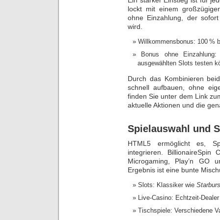
Ein starker Einstieg ist für j
lockt mit einem großzügig
ohne Einzahlung, der sofort
wird.
Willkommensbonus: 100 % bis
Bonus ohne Einzahlung: 
ausgewählten Slots testen k
Durch das Kombinieren beide
schnell aufbauen, ohne eige
finden Sie unter dem Link zum
aktuelle Aktionen und die g
Spielauswahl und S
HTML5 ermöglicht es, Spi
integrieren. BillionaireSpi
Microgaming, Play’n GO 
Ergebnis ist eine bunte Misc
Slots: Klassiker wie
Starburs
Live‑Casino: Echtzeit‑Dealer
Tischspiele: Verschiedene V