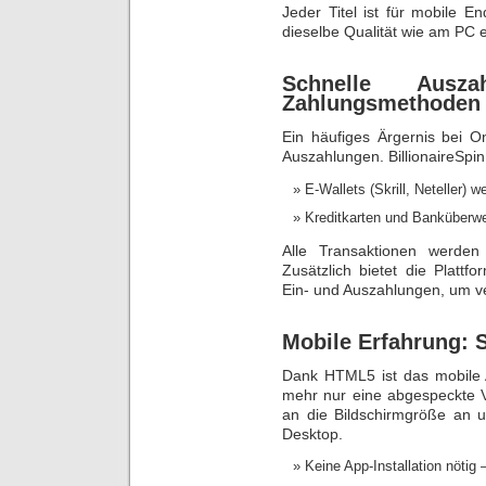
Jeder Titel ist für mobile E
dieselbe Qualität wie am PC e
Schnelle Ausz
Zahlungsmethoden
Ein häufiges Ärgernis bei On
Auszahlungen. BillionaireSpin
E‑Wallets (Skrill, Neteller) 
Kreditkarten und Banküberw
Alle Transaktionen werden
Zusätzlich bietet die Plattfo
Ein- und Auszahlungen, um ve
Mobile Erfahrung: S
Dank HTML5 ist das mobile A
mehr nur eine abgespeckte V
an die Bildschirmgröße an un
Desktop.
Keine App‑Installation nötig 