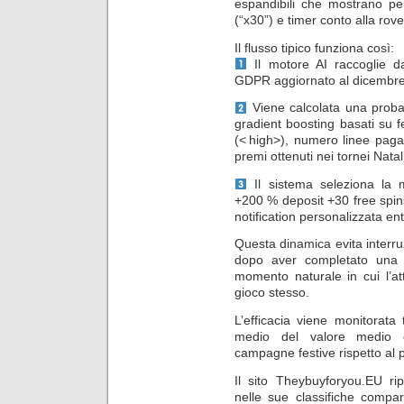
espandibili che mostrano pe
(“x30”) e timer conto alla rove
Il flusso tipico funziona così:
Il motore AI raccoglie da
GDPR aggiornato al dicembre
Viene calcolata una probab
gradient boosting basati su fe
(< high>), numero linee paga
premi ottenuti nei tornei Natali
Il sistema seleziona la m
+200 % deposit +30 free spins
notification personalizzata en
Questa dinamica evita interruz
dopo aver completato una
momento naturale in cui l’att
gioco stesso.
L’efficacia viene monitorat
medio del valore medio 
campagne festive rispetto al 
Il sito Theybuyforyou.EU ri
nelle sue classifiche compa