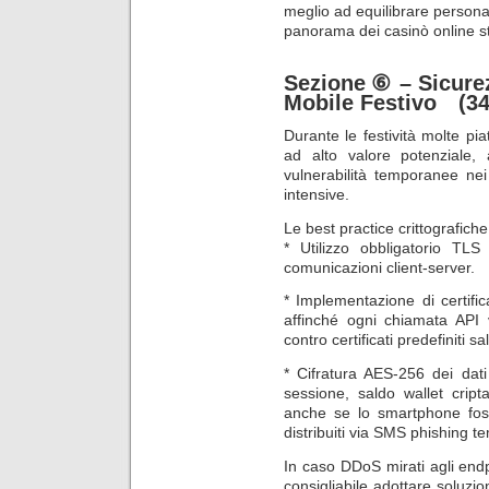
meglio ad equilibrare persona
panorama dei casinò online st
Sezione ⑥ – Sicure
Mobile Festivo (34
Durante le festività molte pi
ad alto valore potenziale, 
vulnerabilità temporanee nei
intensive.
Le best practice crittografic
* Utilizzo obbligatorio TLS
comunicazioni client‑server.
* Implementazione di certifi
affinché ogni chiamata API
contro certificati predefiniti s
* Cifratura AES‑256 dei dati
sessione, saldo wallet cript
anche se lo smartphone fo
distribuiti via SMS phishing t
In caso DDoS mirati agli end
consigliabile adottare soluz