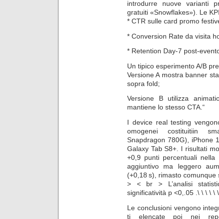
introdurre nuove varianti p
gratuiti «Snowflakes»). Le KP
* CTR sulle card promo festiv
* Conversion Rate da visita 
* Retention Day‑7 post‐event
Un tipico esperimento A/B pr
Versione A mostra banner sta
sopra fold;
Versione B utilizza anima
mantiene lo stesso CTA.“​
I device real testing vengo
omogenei costituitiin 
Snapdragon 780G), iPhone 1
Galaxy Tab S8+. I risultati 
+0,9 punti percentuali nella
aggiuntivo ma leggero aum
(+0,18 s), rimasto comunque so
> < br > L’analisi statisti
significatività p <0,.05 .\ \ \ \ \ \
Le conclusioni vengono integr
ti elencate poi nei repor