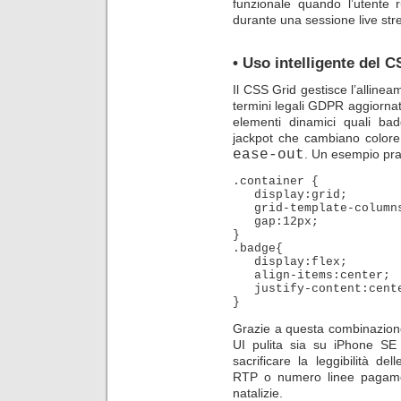
funzionale quando l’utente 
durante una sessione live stre
• Uso intelligente del 
Il CSS Grid gestisce l’allinea
termini legali GDPR aggiornat
elementi dinamici quali b
jackpot che cambiano colore
ease-out
. Un esempio pra
.container {

   display:grid;

   grid-template-column
   gap:12px;

}

.badge{

   display:flex;

   align-items:center;

   justify-content:cente
Grazie a questa combinazion
UI pulita sia su iPhone S
sacrificare la leggibilità del
RTP o numero linee pagame
natalizie.