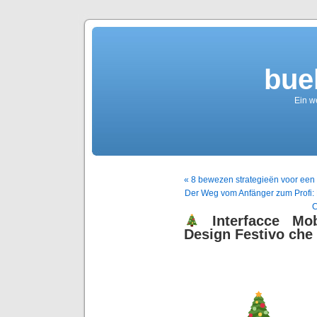
bue
Ein we
« 8 bewezen strategieën voor een 
Der Weg vom Anfänger zum Profi: 
C
Interfacce Mob
Design Festivo che 
In