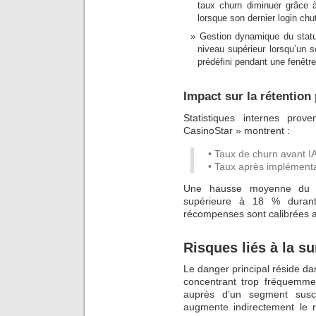
taux churn diminuer grâce à
lorsque son dernier login chut
Gestion dynamique du stat
niveau supérieur lorsqu’un 
prédéfini pendant une fenêtre
Impact sur la rétention
Statistiques internes pro
CasinoStar » montrent :
• Taux de churn avant I
• Taux après implémenta
Une hausse moyenne du r
supérieure à 18 % durant
récompenses sont calibrées au
Risques liés à la s
Le danger principal réside dan
concentrant trop fréquemmen
auprès d’un segment susce
augmente indirectement le r