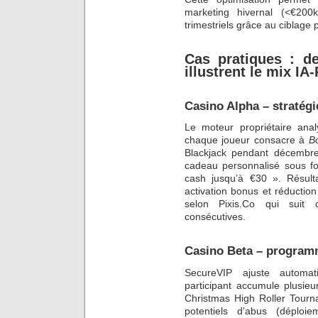
marketing hivernal (<€200
trimestriels grâce au ciblage p
Cas pratiques : d
illustrent le mix IA
Casino Alpha – stratégie
Le moteur propriétaire an
chaque joueur consacre à
B
Blackjack pendant décembre
cadeau personnalisé sous fo
cash jusqu’à €30 ». Résul
activation bonus et réductio
selon Pixis.Co qui suit 
consécutives.
Casino Beta – program
SecureVIP ajuste automa
participant accumule plusieu
Christmas High Roller Tourn
potentiels d’abus (déploi