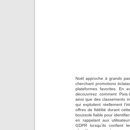
trav
revu
*cryp
sans K
tant le
que le
na
serein
inno
sécurit
pério
lucr
calend
en
Noël approche à grands pas 
cherchant promotions éclata
plateformes favorites. En 
découvrirez comment Pixis.
ainsi que des classements i
qui exploitent réellement l’in
offres de fidélité durant cet
boussole fiable pour identifier
en rappelant aux utilisateur
GDPR lorsqu’ils confient 