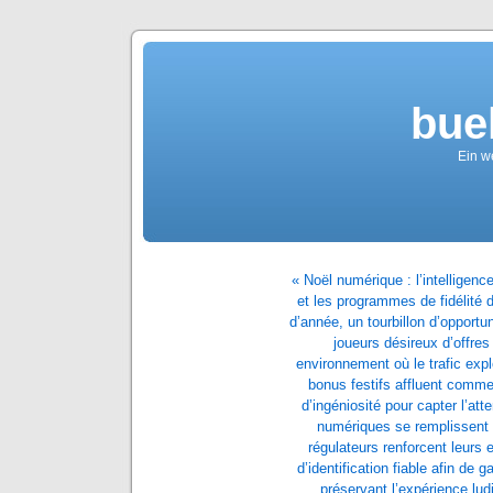
bue
Ein we
« Noël numérique : l’intelligence
et les programmes de fidélité d
d’année, un tourbillon d’opportu
joueurs désireux d’offre
environnement où le trafic exp
bonus festifs affluent comme
d’ingéniosité pour capter l’at
numériques se remplissent 
régulateurs renforcent leurs 
d’identification fiable afin de 
préservant l’expérience lud