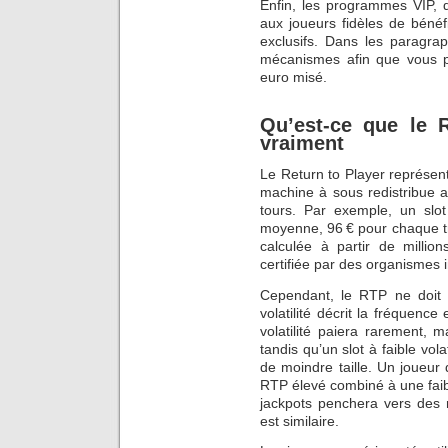
Enfin, les programmes VIP, 
aux joueurs fidèles de bénéf
exclusifs. Dans les paragra
mécanismes afin que vous pu
euro misé.
Qu’est‑ce que le 
vraiment
Le Return to Player représe
machine à sous redistribue 
tours. Par exemple, un slo
moyenne, 96 € pour chaque t
calculée à partir de millio
certifiée par des organismes
Cependant, le RTP ne doit p
volatilité décrit la fréquence
volatilité paiera rarement, 
tandis qu’un slot à faible vola
de moindre taille. Un joueur q
RTP élevé combiné à une faibl
jackpots penchera vers des 
est similaire.