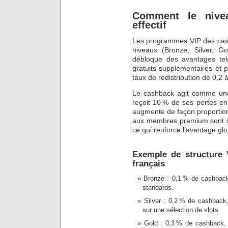
Comment le nive
effectif
Les programmes VIP des casin
niveaux (Bronze, Silver, G
débloque des avantages tel
gratuits supplémentaires et 
taux de redistribution de 0,2 à
Le cashback agit comme une 
reçoit 10 % de ses pertes en
augmente de façon proportionn
aux membres premium sont so
ce qui renforce l’avantage glo
Exemple de structure 
français
Bronze : 0,1 % de cashback,
standards.
Silver : 0,2 % de cashback,
sur une sélection de slots.
Gold : 0,3 % de cashback, 