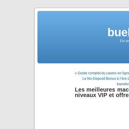
bue
Ein we
« Guide complet du casino en ligne
Le No‑Deposit Bonus à l’ère d
transfo
Les meilleures mac
niveaux VIP et offr
Les m
machin