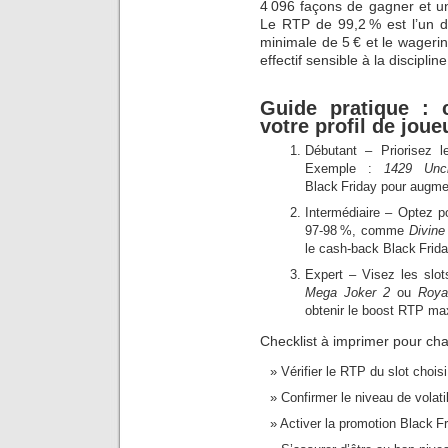
4 096 façons de gagner et un 
Le RTP de 99,2 % est l’un d
minimale de 5 € et le wagerin
effectif sensible à la disciplin
Guide pratique : c
votre profil de joue
Débutant – Priorisez l
Exemple :
1429 Unc
Black Friday pour augmen
Intermédiaire – Optez 
97‑98 %, comme
Divine
le cash‑back Black Frida
Expert – Visez les slot
Mega Joker 2
ou
Roya
obtenir le boost RTP ma
Checklist à imprimer pour ch
Vérifier le RTP du slot choisi
Confirmer le niveau de volati
Activer la promotion Black F