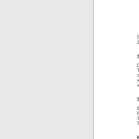
2
D
v
F