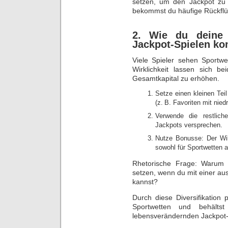
setzen, um den Jackpot zu
bekommst du häufige Rückflüs
2. Wie du deine S
Jackpot‑Spielen ko
Viele Spieler sehen Sportwe
Wirklichkeit lassen sich b
Gesamtkapital zu erhöhen.
Setze einen kleinen Tei
(z. B. Favoriten mit nied
Verwende die restlich
Jackpots versprechen.
Nutze Bonusse: Der Wi
sowohl für Sportwetten a
Rhetorische Frage: Warum 
setzen, wenn du mit einer a
kannst?
Durch diese Diversifikation 
Sportwetten und behältst
lebensverändernden Jackpot‑