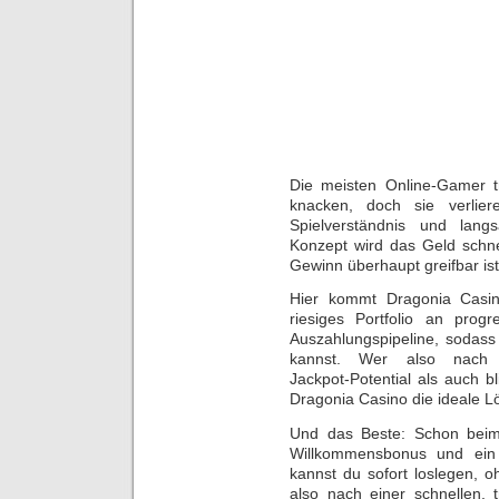
Der u
Somme
Wie
Dragon
Jackpo
und
Sportwe
perfe
Die meisten Online‑Gamer 
knacken, doch sie verlie
Spielverständnis und lan
Konzept wird das Geld schn
Gewinn überhaupt greifbar ist
Hier kommt Dragonia Casino
riesiges Portfolio an progr
Auszahlungspipeline, sodass
kannst. Wer also nach 
Jackpot‑Potential als auch bl
Dragonia Casino die ideale L
Und das Beste: Schon beim
Willkommensbonus und ein
kannst du sofort loslegen, 
also nach einer schnellen,