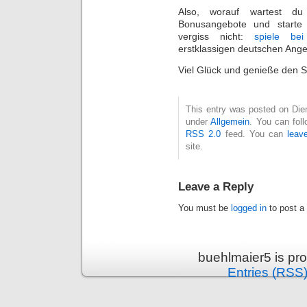
Also, worauf wartest du
Bonusangebote und starte
vergiss nicht:
spiele bei
erstklassigen deutschen Angeb
Viel Glück und genieße den
This entry was posted on Dien
under
Allgemein
. You can fol
RSS 2.0
feed. You can
leav
site.
Leave a Reply
You must be
logged in
to post a
buehlmaier5 is pr
Entries (RSS