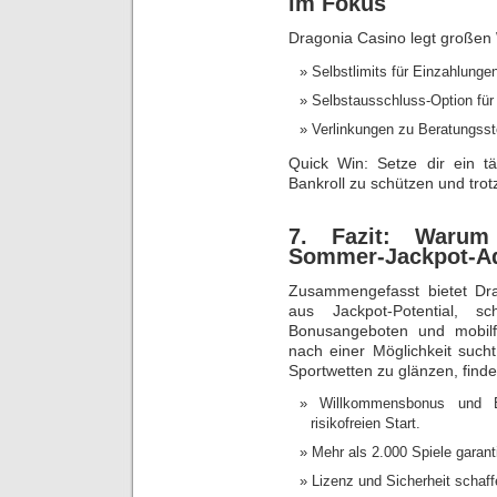
im Fokus
Dragonia Casino legt großen W
Selbstlimits für Einzahlunge
Selbstausschluss-Option für
Verlinkungen zu Beratungsstel
Quick Win: Setze dir ein tä
Bankroll zu schützen und tro
7. Fazit: Warum
Sommer‑Jackpot‑Adr
Zusammengefasst bietet Dra
aus Jackpot‑Potential, sc
Bonusangeboten und mobilf
nach einer Möglichkeit such
Sportwetten zu glänzen, findet
Willkommensbonus und 
risikofreien Start.
Mehr als 2.000 Spiele garant
Lizenz und Sicherheit schaff