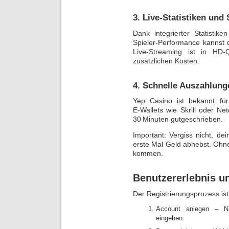
3. Live‑Statistiken und
Dank integrierter Statistik
Spieler‑Performance kannst 
Live‑Streaming ist in HD-Q
zusätzlichen Kosten.
4. Schnelle Auszahlung
Yep Casino ist bekannt für
E‑Wallets wie Skrill oder Ne
30 Minuten gutgeschrieben.
Important: Vergiss nicht, dei
erste Mal Geld abhebst. Ohn
kommen.
Benutzererlebnis u
Der Registrierungsprozess ist 
Account anlegen – N
eingeben.