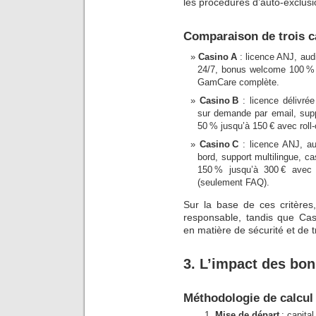
les procédures d’auto‑exclusi
Comparaison de trois ca
Casino A
: licence ANJ, audi
24/7, bonus welcome 100 % ju
GamCare complète.
Casino B
: licence délivrée
sur demande par email, supp
50 % jusqu’à 150 € avec rol
Casino C
: licence ANJ, aud
bord, support multilingue,
150 % jusqu’à 300 € avec r
(seulement FAQ).
Sur la base de ces critère
responsable, tandis que Cas
en matière de sécurité et de 
3. L’impact des bon
Méthodologie de calcul
Mise de départ
: capital 