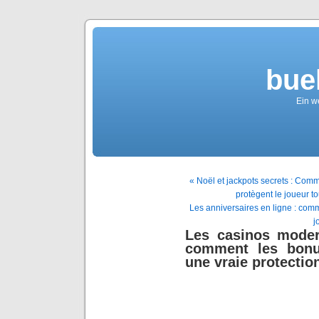
bue
Ein we
« Noël et jackpots secrets : Co
protègent le joueur t
Les anniversaires en ligne : com
j
Les casinos moder
comment les bonu
une vraie protectio