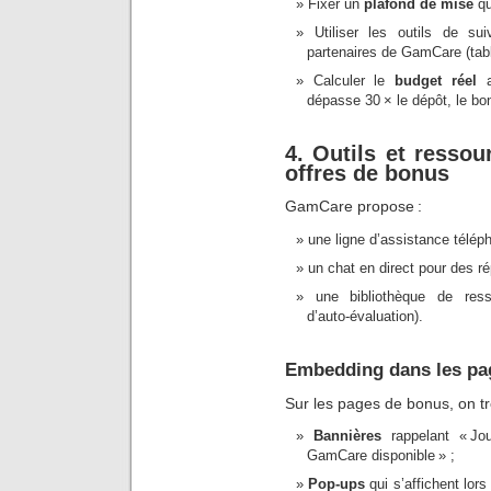
Fixer un
plafond de mise
quo
Utiliser les outils de su
partenaires de GamCare (tab
Calculer le
budget réel
av
dépasse 30 × le dépôt, le bo
4. Outils et resso
offres de bonus
GamCare propose :
une ligne d’assistance téléph
un chat en direct pour des r
une bibliothèque de ress
d’auto‑évaluation).
Embedding dans les pa
Sur les pages de bonus, on t
Bannières
rappelant « Jo
GamCare disponible » ;
Pop‑ups
qui s’affichent lors