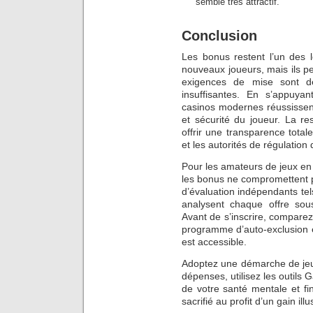
semble très attractif.
Conclusion
Les bonus restent l’un des l
nouveaux joueurs, mais ils p
exigences de mise sont dé
insuffisantes. En s’appuy
casinos modernes réussissent
et sécurité du joueur. La res
offrir une transparence totale,
et les autorités de régulation 
Pour les amateurs de jeux en 
les bonus ne compromettent pa
d’évaluation indépendants tel
analysent chaque offre sous
Avant de s’inscrire, comparez
programme d’auto‑exclusion 
est accessible.
Adoptez une démarche de jeu 
dépenses, utilisez les outils 
de votre santé mentale et fin
sacrifié au profit d’un gain illu