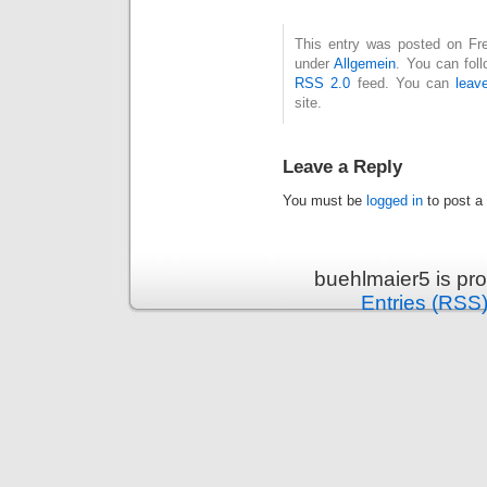
This entry was posted on Fre
under
Allgemein
. You can fol
RSS 2.0
feed. You can
leav
site.
Leave a Reply
You must be
logged in
to post a
buehlmaier5 is pr
Entries (RSS