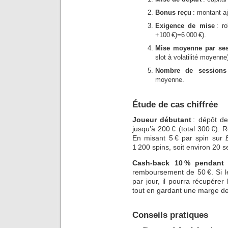
Bonus reçu
: montant aj
Exigence de mise
: ro
+100 €)=6 000 €).
Mise moyenne par se
slot à volatilité moyenne
Nombre de sessions 
moyenne.
Étude de cas chiffrée
Joueur débutant
: dépôt de
jusqu’à 200 € (total 300 €). 
En misant 5 € par spin sur
1 200 spins, soit environ 20 
Cash‑back 10 % pendant
remboursement de 50 €. Si l
par jour, il pourra récupére
tout en gardant une marge de
Conseils pratiques